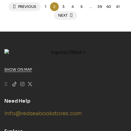
Paperback
PREVIOUS
1
2
3
4
5
…
39
40
41
NEXT
SHOW ON MAP
Need Help
info@redseabookstores.com