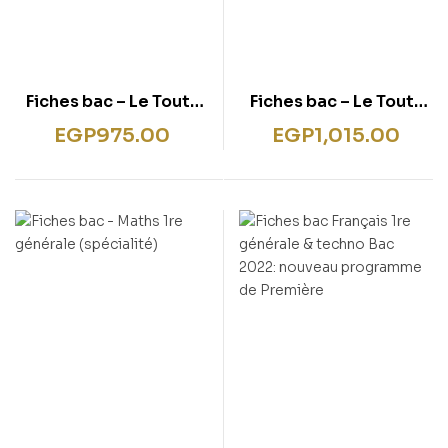
Fiches bac – Le Tout-
Fiches bac – Le Tout-
en-un Tronc commun
en-un Tronc commun
EGP
975.00
EGP
1,015.00
1re générale (toutes
Tle générale (toutes
les matières) – 2025-
les matières) – Bac
2026: Français,
2026
Histoire-Géographie,
Enseignement
scientifique & maths,
Anglais: 33