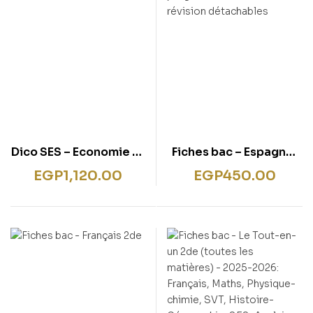
Dico SES – Economie et
Fiches bac – Espagnol
Sciences sociales – Ed.
1re/Tle – Bac 2026:
EGP
1,120.00
EGP
450.00
2025
tout le programme en
fiches de révision
détachables