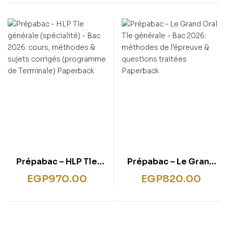
cours, méthodes &
Seconde) Paperback
entraînement
(programme de
Terminale)
Prépabac – HLP Tle
Prépabac – Le Grand
générale (spécialité) –
Oral Tle générale –
EGP
970.00
EGP
820.00
Bac 2026: cours,
Bac 2026: méthodes
méthodes & sujets
de l’épreuve &
corrigés (programme
questions traitées
de Terminale)
Paperback