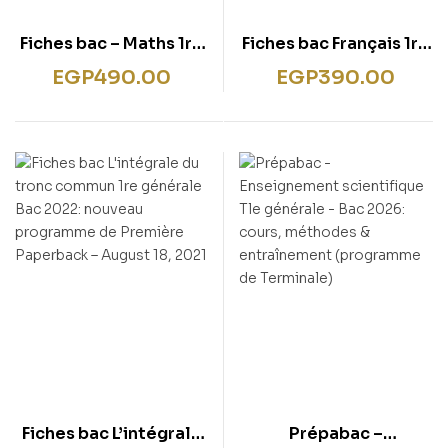
Fiches bac – Maths 1re
Fiches bac Français 1re
générale (spécialité)
générale & techno Bac
EGP
490.00
EGP
390.00
2022: nouveau
programme de
Première
Fiches bac L’intégrale
Prépabac –