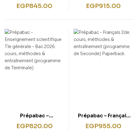
du tronc commun 1re
Enseignement
EGP
845.00
EGP
915.00
générale Bac 2022:
scientifique Tle
nouveau programme
générale – Bac 2026:
de Première
cours, méthodes &
Paperback – August 18,
entraînement
2021
(programme de
Terminale)
Prépabac –
Prépabac – Français
Enseignement
2de: cours, méthodes
EGP
820.00
EGP
955.00
scientifique Tle
& entraînement
générale – Bac 2026:
(programme de