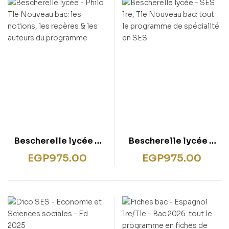
rentissage
ish for Specific Purposes
ulbücher
P)
sie
bies & Games
 Fiction & General
wledge
tematic Teaching &
rning
Bescherelle lycée –
Bescherelle lycée –
Philo Tle Nouveau bac:
SES 1re, Tle Nouveau
EGP
975.00
EGP
975.00
les notions, les
bac: tout le
repères & les auteurs
programme de
du programme
spécialité en SES