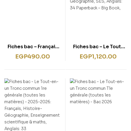
Fiches bac – Français
Fiches bac – Le Tout-
2de
en-un 2de (toutes les
EGP
490.00
EGP
1,120.00
matières) – 2025-
2026: Français, Maths,
Physique-chimie, SVT,
Histoire-Géographie,
SES, Anglais: 34
Paperback – Big Book,