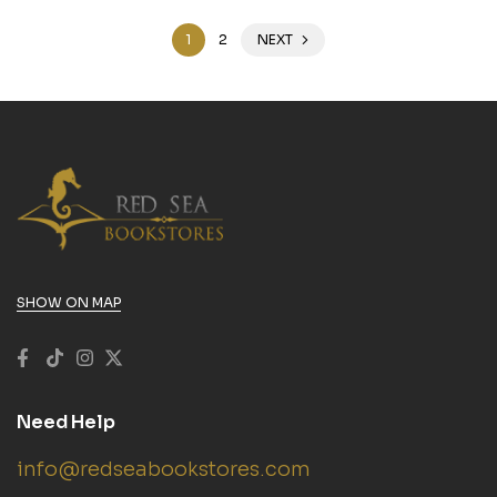
1
2
NEXT
SHOW ON MAP
Need Help
info@redseabookstores.com