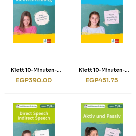
Klett 10-Minuten-
Klett 10-Minuten-
Training Deutsch
Training Deutsch
EGP
390.00
EGP
451.75
Groß- und
Wortarten 5./6. Klasse
Kleinschreibung 5./6.
Klasse