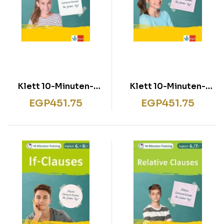
Klett 10-Minuten-
Klett 10-Minuten-
Training Englisch
Training Englisch
EGP
451.75
EGP
451.75
Direct Speech –
Grammatik Aktiv und
Indirect Speech 7./8.
Passiv 7./8. Klasse
Klasse