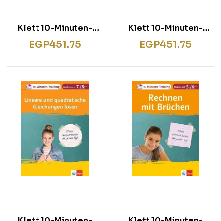
Klett 10-Minuten-
Klett 10-Minuten-
Training Englisch
Training Mathematik
EGP
451.75
EGP
451.75
Grammatik Simple
Lineare
Past und Present
Gleichungssysteme
Perfect 6./7. Klasse
8.-10. Klasse
Klett 10-Minuten-
Klett 10-Minuten-