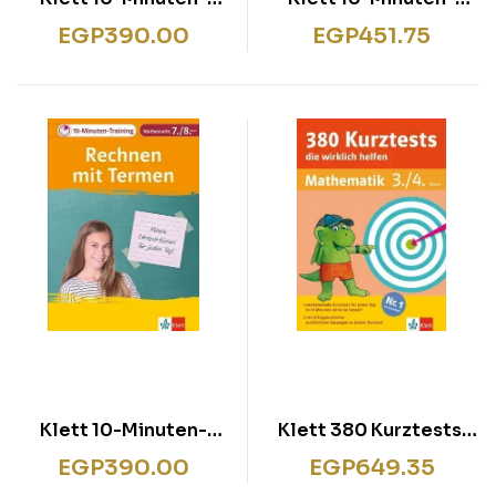
Training Mathematik
Training Mathematik
EGP
390.00
EGP
451.75
Lineare und
Rechnen mit Brüchen
quadratische
5./6. Klasse
Gleichungen lösen
7./8. Klasse
Klett 10-Minuten-
Klett 380 Kurztests,
Training Mathematik
die wirklich helfen
EGP
390.00
EGP
649.35
Rechnen mit Termen