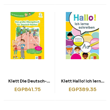
7./8. Klasse
Klett Die Deutsch-
Klett Hallo! Ich lerne
Helden Das große
schreiben
EGP
841.75
EGP
389.35
Übungsbuch für
Deutsch-Helden 2.
Klasse