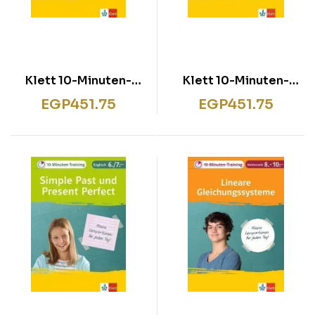
Klett 10-Minuten-
Klett 10-Minuten-
Training Englisch
Training Englisch
EGP
451.75
EGP
451.75
Grammatik If-Clauses
Grammatik Relative
6.-8. Klasse
Clauses 6./7. Klasse