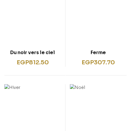
Du noir vers le ciel
Ferme
EGP
812.50
EGP
307.70