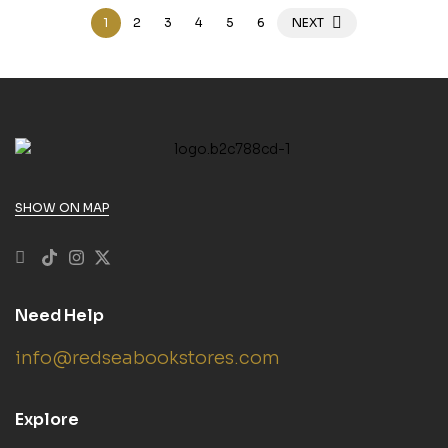
1
2
3
4
5
6
NEXT
SHOW ON MAP
Need Help
info@redseabookstores.com
Explore