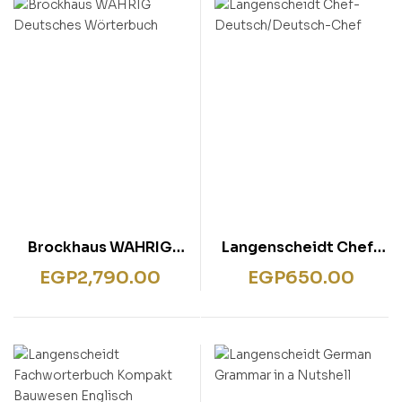
rentissage
ish for Specific Purposes
ulbücher
P)
sie
bies & Games
 Fiction & General
wledge
tematic Teaching &
rning
Brockhaus WAHRIG
Langenscheidt Chef-
Deutsches
Deutsch/Deutsch-
EGP
2,790.00
EGP
650.00
Wörterbuch
Chef