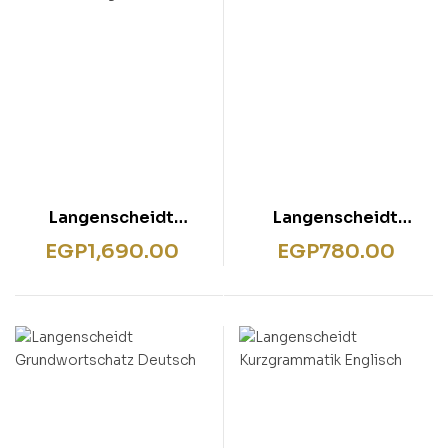
Langenscheidt
Langenscheidt
Fachworterbuch
German Grammar in a
EGP
1,690.00
EGP
780.00
Kompakt Bauwesen
Nutshell
Englisch