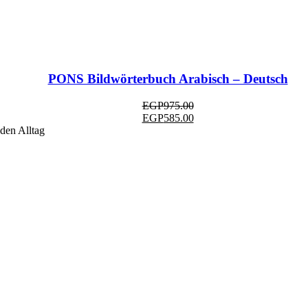
PONS Bildwörterbuch Arabisch – Deutsch
EGP
975.00
EGP
585.00