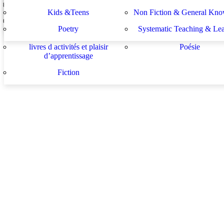
Lektüren
Nachhilfe – Materialie
spécifiques
générales
لة الأستشراق الألماني
دراسات يهودية و إسرائيلية
Kids &Teens
Non Fiction & General Kno
Sachbücher
Schulbücher
les buts de l académie française et le
Système d enseignement 
Poetry
Systematic Teaching & Le
développement de l enseignant
apprentissage
livres d activités et plaisir
Poésie
d’apprentissage
Fiction