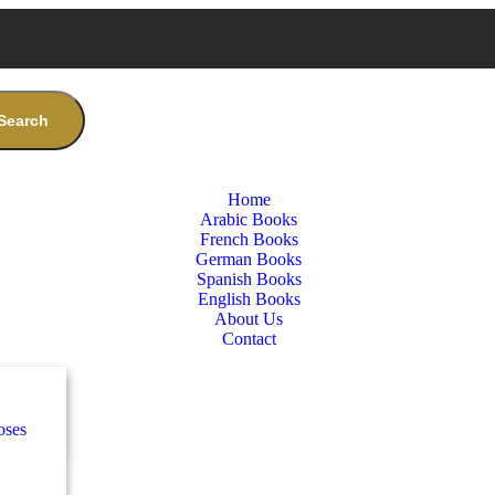
Search
Home
Arabic Books
French Books
German Books
Spanish Books
English Books
About Us
Contact
nces
س
oses
e
س
كلاس
nces