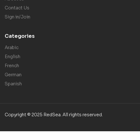
Contact Us
Sign in/Join
Categories
Arabic
English
French
German
Spanish
Copyright © 2025 RedSea. All rights reserved.