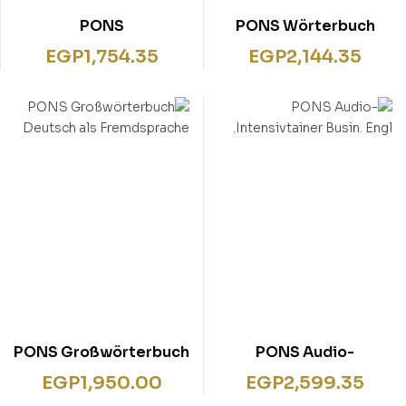
PONS
PONS Wörterbuch
Kompaktwörterbuch
Studienausgabe
EGP
1,754.35
EGP
2,144.35
Englisch: Englisch –
Englisch
Deutsch / Deutsch –
Englisch. Mit 135.000
Stichwörtern &
Wendungen. Mit
intelligentem Online-
Wörterbuch.
PONS Großwörterbuch
PONS Audio-
Deutsch als
Intensivtainer Busin.
EGP
1,950.00
EGP
2,599.35
Fremdsprache
Engl.