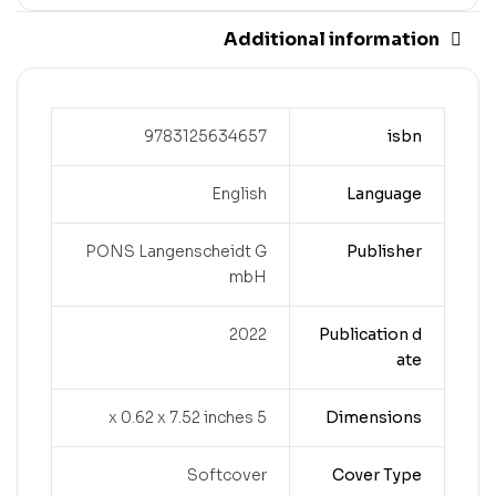
Additional information
9783125634657
isbn
English
Language
PONS Langenscheidt G
Publisher
mbH
2022
Publication d
ate
5 x 0.62 x 7.52 inches
Dimensions
Softcover
Cover Type