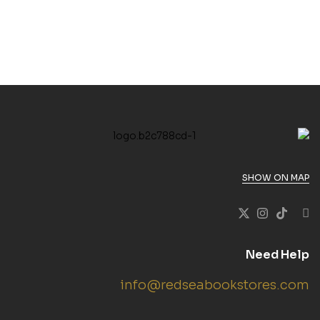
SHOW ON MAP
Need Help
info@redseabookstores.com