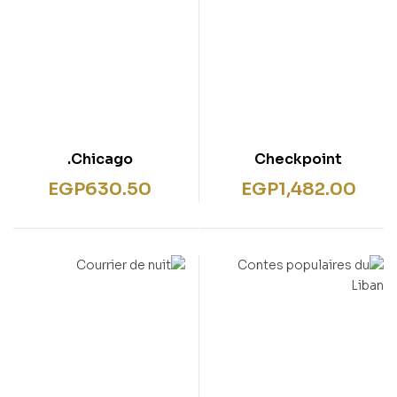
Chicago.
Checkpoint
EGP
630.50
EGP
1,482.00