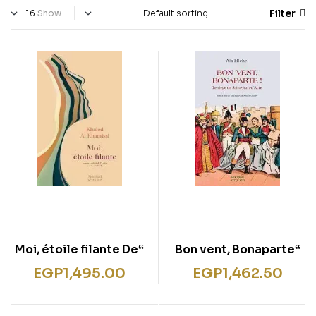
Filter
Show
“Moi, étoile filante De
“Bon vent, Bonaparte
Khaled Al Khamissi”
!”
EGP
1,495.00
EGP
1,462.50