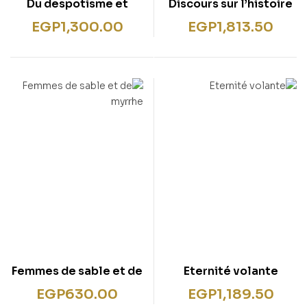
Du despotisme et
Discours sur l’histoire
autres textes
universelle
EGP
1,300.00
EGP
1,813.50
Femmes de sable et de
Eternité volante
myrrhe
EGP
630.00
EGP
1,189.50