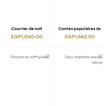
Courrier de nuit
Contes populaires du
Liban
EGP
1,040.00
EGP
1,462.50