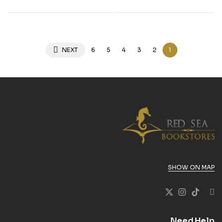
NEXT
6
5
4
3
2
1
SHOW ON MAP
Need Help