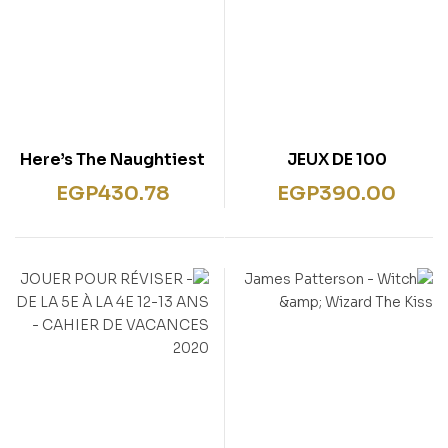
Here’s The Naughtiest
100 JEUX DE
Girl : Book 4
VACANCES AVEC SAMI
EGP
430.78
EGP
390.00
ET JULIE DU CP AU CE1
(6-7ANS)