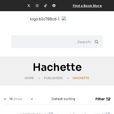
Find a Book Store
Hachette
HOME
PUBLISHERS
HACHETTE
Filter
Show