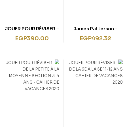
JOUER POUR RÉVISER –
James Patterson –
DE LA 5E À LA 4E 12-13
Witch & Wizard The
EGP
390.00
EGP
492.32
ANS – CAHIER DE
Kiss
VACANCES 2020