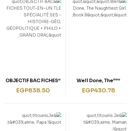
“OBJECTIF BAC FICHES
“””Well Done, The
TOUT-EN-UN TLE
Naughtiest Girl: Book
EGP
838.50
EGP
430.78
SPÉCIALITÉ SES –
8″””
HISTOIRE-GÉO,
GÉOPOLITIQUE + PHILO
+ GRAND ORAL”