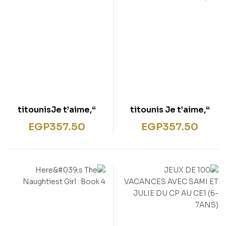
“titounisJe t’aime,
“titounis Je t’aime,
Papa !”
Maman !”
EGP
357.50
EGP
357.50