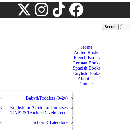
Search
Home
Arabic Books
French Books
German Books
Spanish Books
English Books
About Us
Contact
Baby&Toddlers (0-2y)
Linguistics and Skills
bébé et bambins
Ägypten
سلسلة دراسات المعاهد الشرقية
English for Academic Purposes
Grammatik
Lectura
سلسلة الاستشراق الأنجلوأمريكان
(EAP) & Teacher Development
Enfants et adolescents
Dictionaries
إنسانيات
Le français pour des objectifs
Fiction & Literature
Lektüren
spécifiques
دراسات يهودية و إسرائيلية