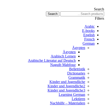
Search
Search
Filters
Arabic
E-books
English
French
German
Ägypten
Ägypten
Arabisch Lernen
Arabische Literatur auf Deutsch
Naguib Mahfouz
Belletristik
Dictionaries
Grammatik
Kinder und Jugendliche
Kinder und Jugendliche2
Kinder und Jugendliche3
Learning German
Lektüren
Nachhilfe – Materialien