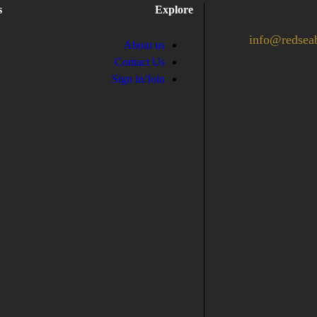
s
Explore
info@redsea
About us
Contact Us
Sign in/Join