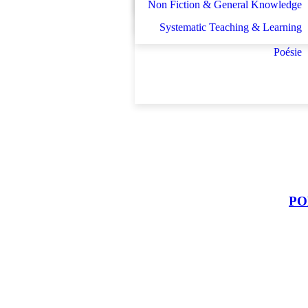
Non Fiction & General Knowledge
Schulbücher
Système d enseignement et d
Systematic Teaching & Learning
apprentissage
Poésie
PON