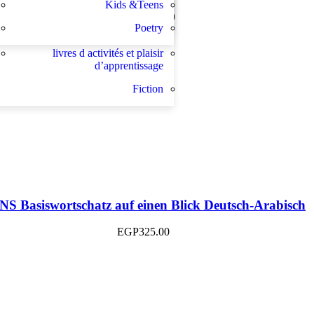
Kids &Teens
Sachbücher
les buts de l académie française et le
Poetry
développement de l enseignant
livres d activités et plaisir
d’apprentissage
Fiction
S Basiswortschatz auf einen Blick Deutsch-Arabisch
EGP
325.00