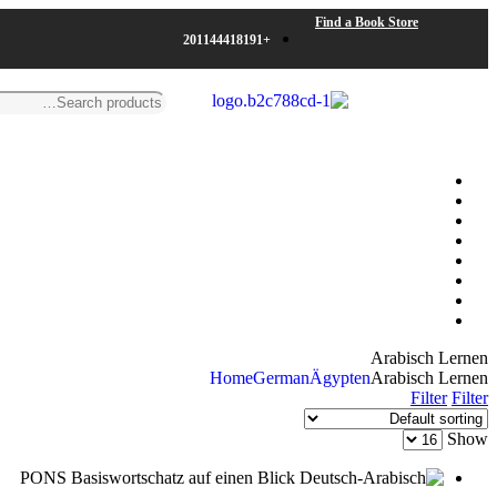
Find a Book Store
+201144418191
Arabisch Lernen
Home
German
Ägypten
Arabisch Lernen
Filter
Filter
Show