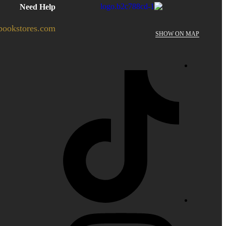
Need Help
bookstores.com
SHOW ON MAP