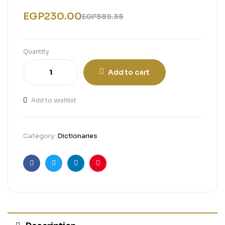
EGP
230.00
EGP
389.35
Quantity
Add to cart
Add to wishlist
Category:
Dictionaries
Facebook
Twitter
Linkedin
Pinterest