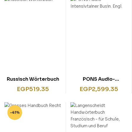
Russisch Wörterbuch
PONS Audio-
Intensivtainer Busin.
EGP
519.35
EGP
2,599.35
Engl.
-41%