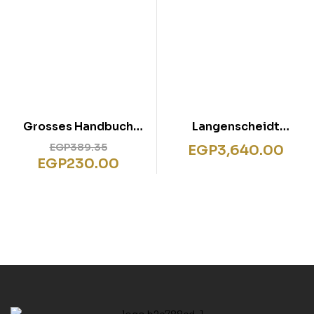
Grosses Handbuch
Langenscheidt
Recht
Handwörterbuch
EGP
389.35
EGP
3,640.00
Französisch – für
EGP
230.00
Schule, Studium und
Beruf