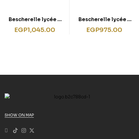
Bescherelle lycée –
Bescherelle lycée –
Maths 2de, 1re, Tle
SES 1re, Tle Nouveau
EGP
1,045.00
EGP
975.00
Nouveau bac: tous les
bac: tout le
programmes de maths
programme de
au lycée
spécialité en SES
SHOW ON MAP