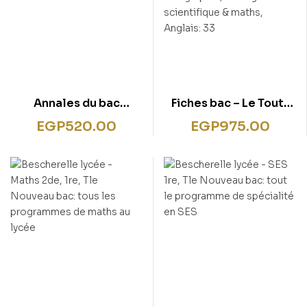
Annales du bac
Fiches bac – Le Tout-
Annabac 2023 Français
en-un Tronc commun
EGP
520.00
EGP
975.00
1re technologique:
1re générale (toutes
sujets corrigés sur les
les matières) – 2025-
oeuvres au programme
2026: Français,
2022-2023
Histoire-Géographie,
Enseignement
scientifique & maths,
Anglais: 33