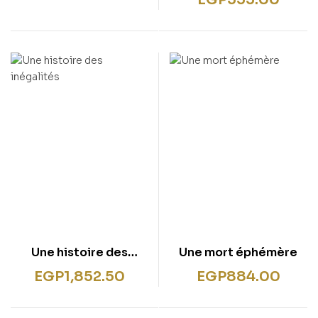
Une histoire des
Une mort éphémère
inégalités
EGP
1,852.50
EGP
884.00