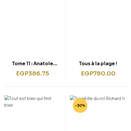
Tome 11 : Anatole
Tous à la plage !
contre la rumeur
EGP
386.75
EGP
780.00
-30%