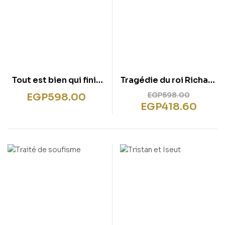
Tout est bien qui finit
Tragédie du roi Richard
bien
II
EGP
598.00
EGP
598.00
EGP
418.60