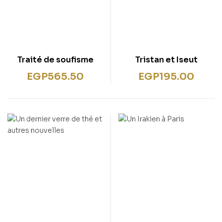
Traité de soufisme
Tristan et Iseut
EGP
565.50
EGP
195.00