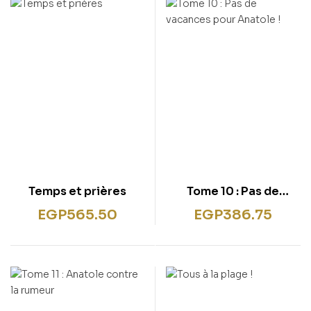
rentissage
ish for Specific Purposes
ulbücher
P)
sie
bies & Games
 Fiction & General
wledge
tematic Teaching &
rning
Temps et prières
Tome 10 : Pas de
vacances pour Anatole
EGP
565.50
EGP
386.75
!