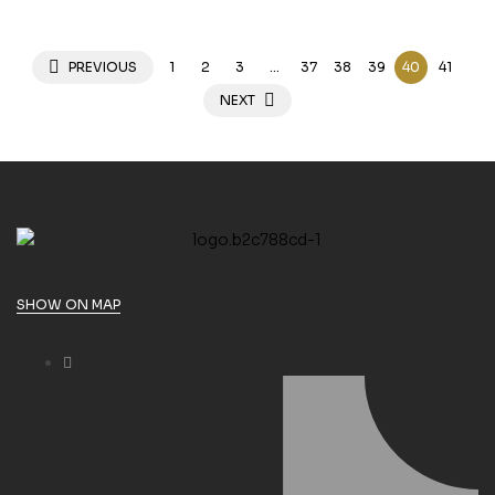
PREVIOUS
1
2
3
…
37
38
39
40
41
NEXT
SHOW ON MAP