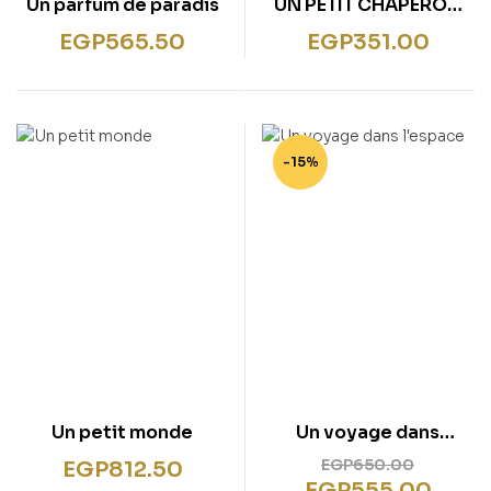
Un parfum de paradis
UN PETIT CHAPERON
ROUGE
EGP
565.50
EGP
351.00
-15%
Un petit monde
Un voyage dans
l’espace
EGP
650.00
EGP
812.50
EGP
555.00