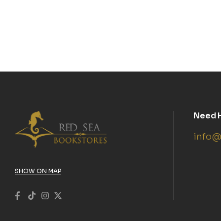
méthod
(prog
Need 
info@
SHOW ON MAP