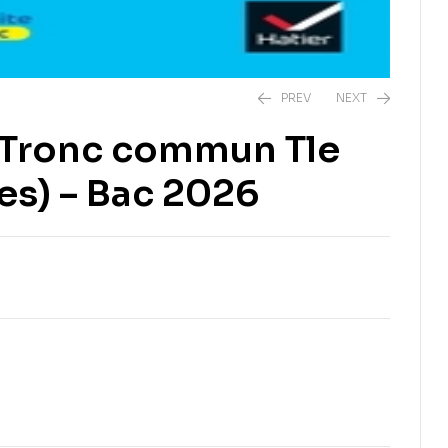
PREV
NEXT
n Tronc commun Tle
es) – Bac 2026
EGP
1,120.00
EGP
975.00