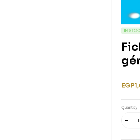
IN STO
Fic
gén
EGP
1
Quantity