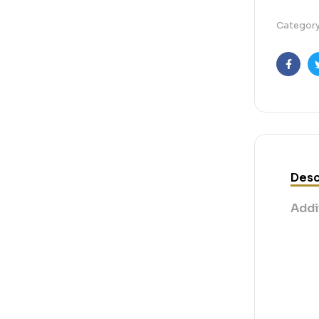
Categor
Faceb
Desc
Addi