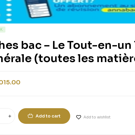
CK
hes bac – Le Tout-en-u
érale (toutes les matièr
,015.00
Add to cart
Add to wishlist