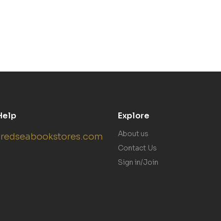
es & sujets corrigés
ramme de Terminale)
Help
Explore
About us
redseabookstores.com
Contact Us
Sign in/Join