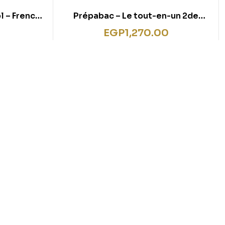
l – French
Prépabac – Le tout-en-un 2de
 New
(toutes les matières) – 2025-2026
EGP
1,270.00
erence for
ureate