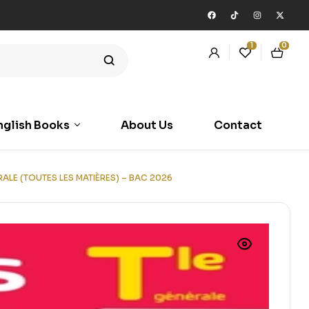
1
0
nglish Books
About Us
Contact
LE (TOUTES LES MATIÈRES) – BAC 2026