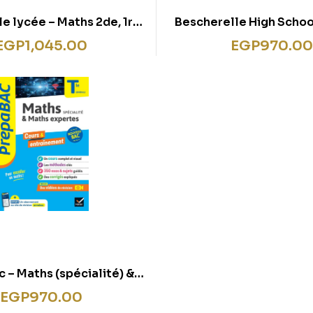
e lycée – Maths 2de, 1re,
Bescherelle High Schoo
ouveau bac: tous les
10th & 11th Grade
EGP
1,045.00
EGP
970.00
mes de maths au lycée
Baccalaureate: the ref
the French Baccala
 – Maths (spécialité) &
expertes (option) Tle
EGP
970.00
le – Bac 2026: cours,