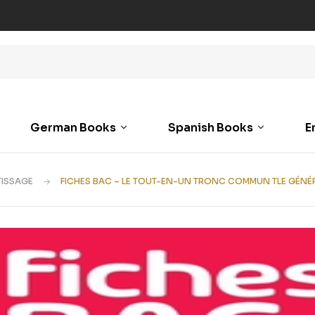
German Books
Spanish Books
E
TISSAGE
FICHES BAC – LE TOUT-EN-UN TRONC COMMUN TLE GÉNÉRA