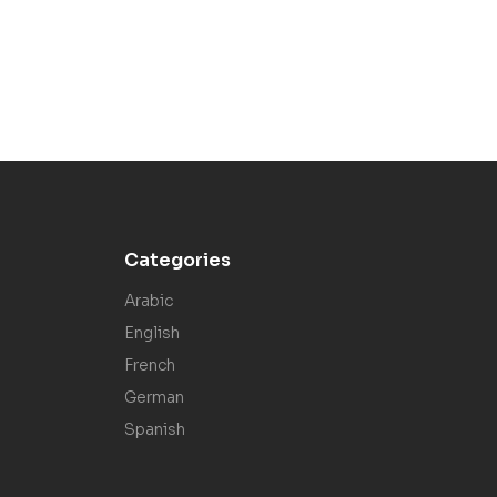
Categories
Arabic
English
French
German
Spanish