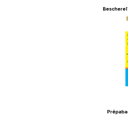
Bescherell
Tle N
program
Prépabac
Maths 
généra