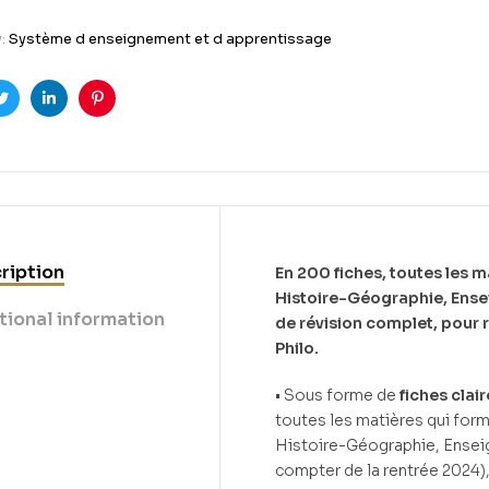
y:
Système d enseignement et d apprentissage
ook
Twitter
Linkedin
Pinterest
ription
En 200 fiches, toutes les 
Histoire-Géographie, Ensei
tional information
de révision complet, pour r
Philo.
• Sous forme de
fiches clair
toutes les matières qui form
Histoire-Géographie, Ensei
compter de la rentrée 2024),