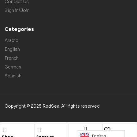
Contact Us
Sign in/Join
Categories
Arabic
English
French
German
Spanish
Copyright © 2025 RedSea. All rights reserved.
English
Search
Shop
Account
Wishlist