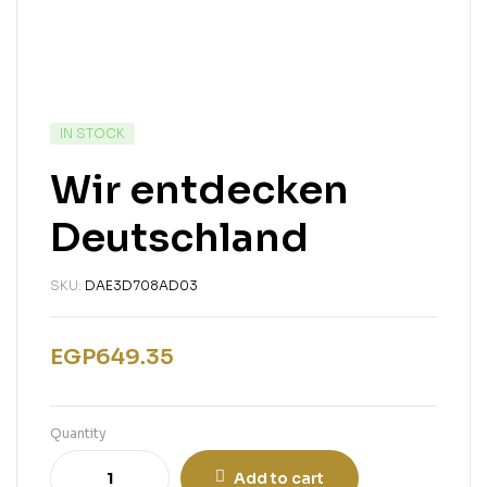
IN STOCK
Wir entdecken
Deutschland
SKU:
DAE3D708AD03
EGP
649.35
Quantity
Add to cart