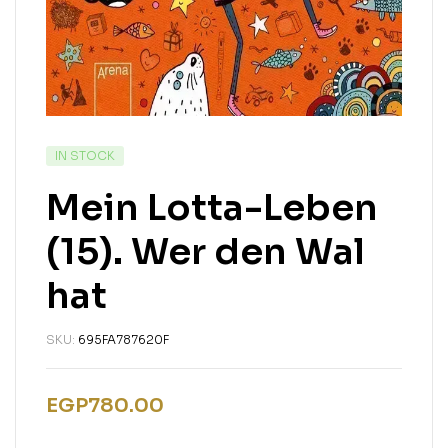
IN STOCK
Mein Lotta-Leben
(15). Wer den Wal
hat
SKU:
695FA787620F
EGP
780.00