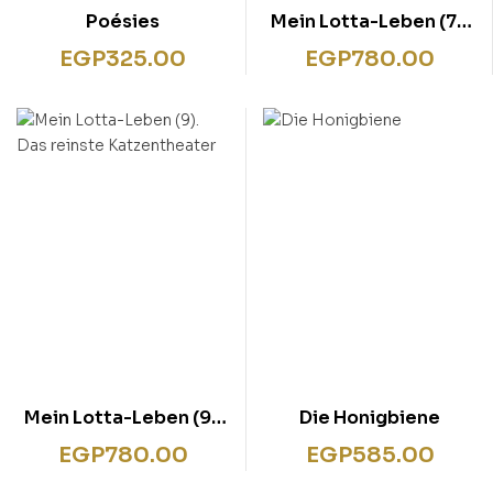
Poésies
Mein Lotta-Leben (7).
Und täglich grüßt der
EGP
325.00
EGP
780.00
Camembär
Mein Lotta-Leben (9).
Die Honigbiene
Das reinste
EGP
780.00
EGP
585.00
Katzentheater