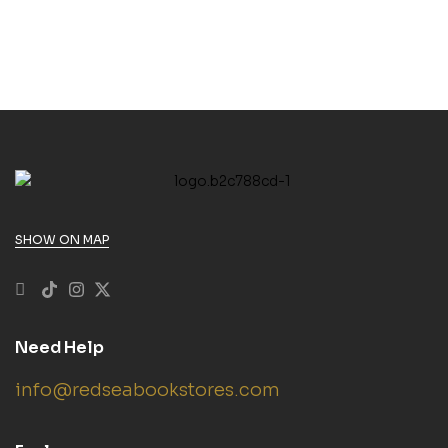
SHOW ON MAP
Need Help
info@redseabookstores.com