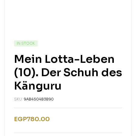
IN STOCK
Mein Lotta-Leben
(10). Der Schuh des
Känguru
SKU:
9AB4504B3B90
EGP
780.00