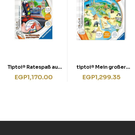
Tiptoi® Ratespaß auf
tiptoi® Mein großer
Reisen
Weltatlas
EGP
1,170.00
EGP
1,299.35