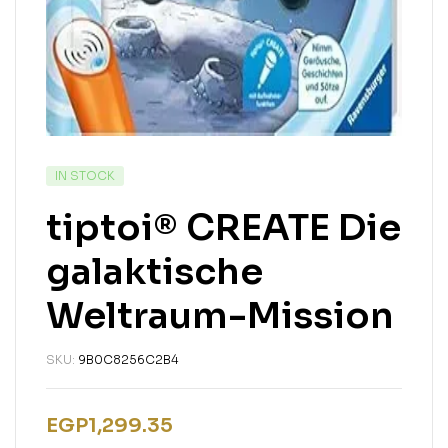
IN STOCK
tiptoi® CREATE Die
galaktische
Weltraum-Mission
SKU:
9B0C8256C2B4
EGP
1,299.35