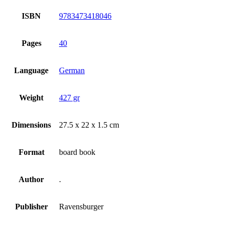
ISBN
9783473418046
Pages
40
Language
German
Weight
427 gr
Dimensions
27.5 x 22 x 1.5 cm
Format
board book
Author
.
Publisher
Ravensburger