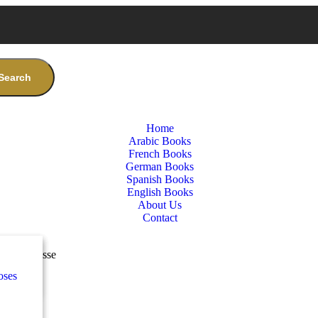
Search
Home
Arabic Books
French Books
German Books
Spanish Books
English Books
About Us
Contact
nces
س
sch 1. Klasse
oses
e
س
كلاس
nces