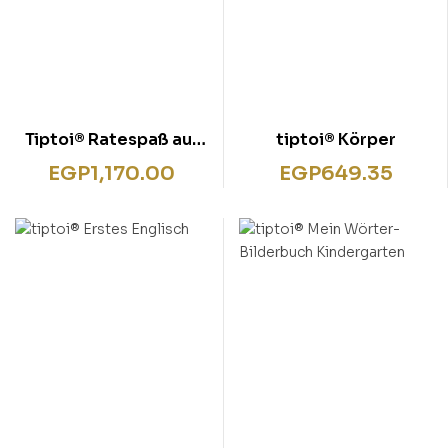
Tiptoi® Ratespaß auf
tiptoi® Körper
Reisen
EGP
1,170.00
EGP
649.35