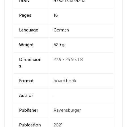
ISBN
9783473329243
Pages
16
Language
German
Weight
529 gr
Dimension
27.9 x 24.9 x 1.8
s
Format
board book
Author
.
Publisher
Ravensburger
Pubication
2021