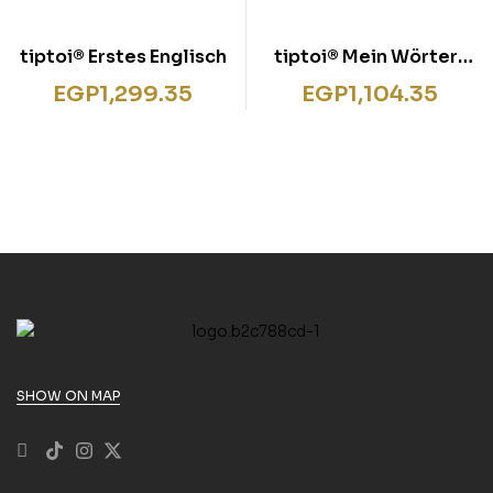
tiptoi® Erstes Englisch
tiptoi® Mein Wörter-
Bilderbuch
EGP
1,299.35
EGP
1,104.35
Kindergarten
SHOW ON MAP