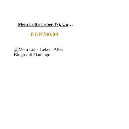
Mein Lotta-Leben (7). Und
täglich grüßt der Camembär
EGP
780.00