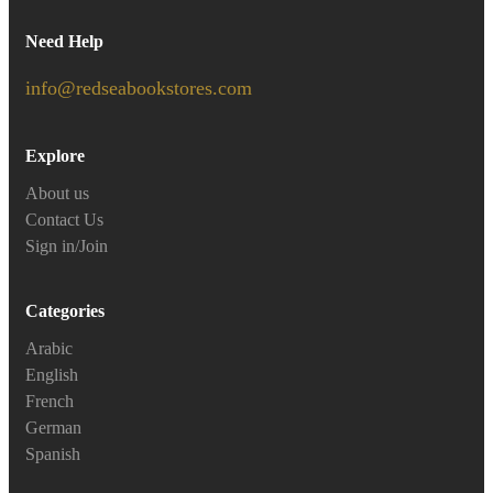
Need Help
info@redseabookstores.com
Explore
About us
Contact Us
Sign in/Join
Categories
Arabic
English
French
German
Spanish