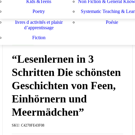
Kids &Teens
Non Fiction & General Know
Sachbücher
Schulbücher
les buts de l académie française et le
Système d enseignement e
Poetry
Systematic Teaching & Lear
développement de l enseignant
apprentissage
livres d activités et plaisir
Poésie
d’apprentissage
Fiction
IN STOCK
“Lesenlernen in 3
Schritten Die schönsten
Geschichten von Feen,
Einhörnern und
Meermädchen”
SKU:
C4270FE43F08