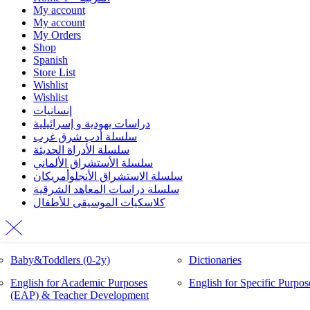
My account
My account
My Orders
Shop
Spanish
Store List
Wishlist
Wishlist
إنسانيات
دراسات يهودية و إسرائيلية
سلسلة أدب شرق غرب
سلسلة الأدراة الحديثة
سلسلة الأستشراق الألماني
سلسلة الاستشراق الأنجلوأمريكان
سلسلة دراسات المعاهد الشرقية
كلاسكيات الموسيقى للأطفال
bébé et bambins
Ägypten
Linguistics and Skills
Baby&Toddlers (0-2y)
L irréel et les connaissance
Belletristik
for Specific Purposes
Dictionaries
سلسلة أدب شرق غرب
سلسلة دراسات المعاهد الشرقية
Enfants et adolescents
Grammatik
Lectura
English for Academic Purposes
Hobbies & Games
Kinder und Jugendliche
Learning Spanish
English for Specific Purpo
سلسلة الأدراة الحديثة
سلسلة الاستشراق الأنجلوأمريكان
(EAP) & Teacher Development
Le français pour des objectifs
Dictionaries
LE irréel et les connaissanc
Learning German
سكيات الموسيقى للأطفال
إنسانيات