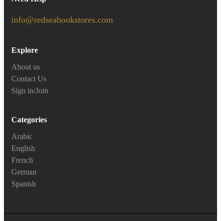
info@redseabookstores.com
Explore
About us
Contact Us
Sign in/Join
Categories
Arabic
English
French
German
Spanish