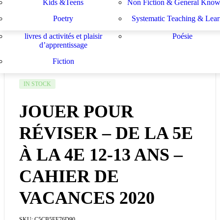
Kids &Teens
Non Fiction & General Know
Sachbücher
Schulbücher
les buts de l académie française et le
Système d enseignement e
Poetry
Systematic Teaching & Lear
développement de l enseignant
apprentissage
livres d activités et plaisir
Poésie
d’apprentissage
Fiction
IN STOCK
JOUER POUR
RÉVISER – DE LA 5E
À LA 4E 12-13 ANS –
CAHIER DE
VACANCES 2020
SKU:
C5CB5EE76D90