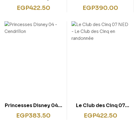
PASSAGE SECRET
J’ENTRE EN PETITE
EGP
422.50
EGP
390.00
SECTION 2-3ANS –
CAHIER DE VACANCES
2020
Princesses Disney 04 –
Le Club des Cinq 07
Cendrillon
NED – Le Club des Cinq
EGP
383.50
EGP
422.50
en randonnée