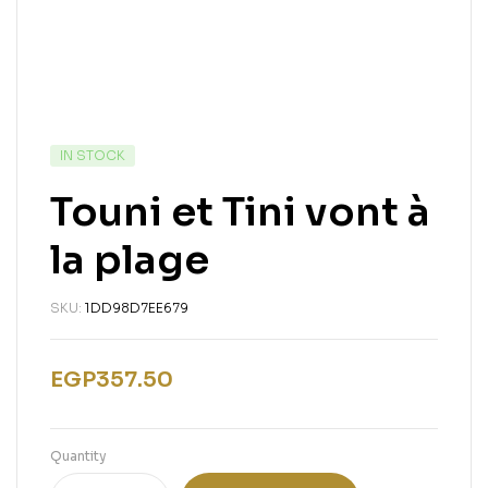
IN STOCK
Touni et Tini vont à
la plage
SKU:
1DD98D7EE679
EGP
357.50
Quantity