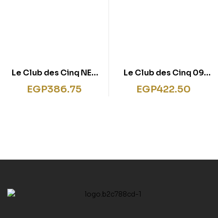
Le Club des Cinq NED
Le Club des Cinq 09
18 – Le Club des Cinq
NED – Le Club des Cinq
EGP
386.75
EGP
422.50
et le coffre aux
aux sports d’hiver
merveilles