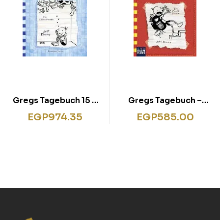
Gregs Tagebuch 15 –
Gregs Tagebuch –
Halt mal die Luft an!
Alles Käse!.
EGP
974.35
EGP
585.00