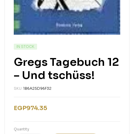
IN STOCK
Gregs Tagebuch 12
– Und tschüss!
SKU:
1B6A25D96F32
EGP
974.35
Quantity