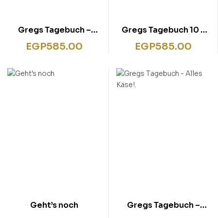
Gregs Tagebuch –
Gregs Tagebuch 10 –
Mach’s wie Greg!
So ein Mist!
EGP
585.00
EGP
585.00
Geht’s noch
Gregs Tagebuch –
Alles Käse!.