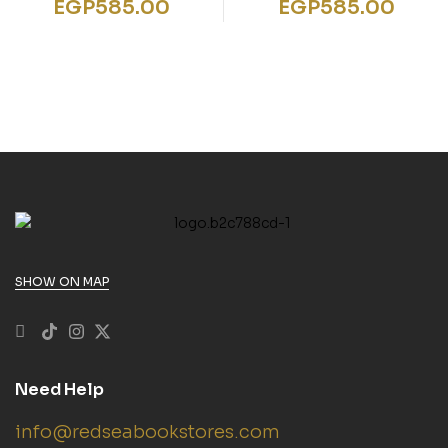
EGP
585.00
EGP
585.00
SHOW ON MAP
Need Help
info@redseabookstores.com