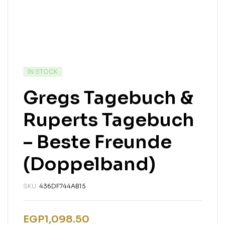
IN STOCK
Gregs Tagebuch &
Ruperts Tagebuch
– Beste Freunde
(Doppelband)
SKU:
436DF744AB15
EGP
1,098.50