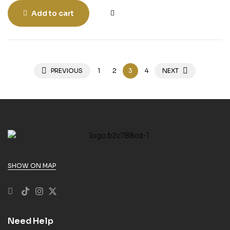
Add to cart
PREVIOUS
1
2
3
4
NEXT
SHOW ON MAP
Need Help