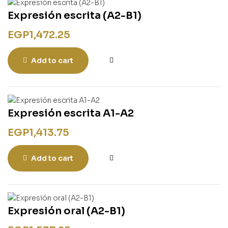
rentissage
ish for Specific Purposes
Expresión escrita (A2-B1)
ulbücher
P)
EGP
1,472.25
sie
bies & Games
Add to cart
 Fiction & General
wledge
tematic Teaching &
Expresión escrita A1-A2
rning
EGP
1,413.75
Add to cart
Expresión oral (A2-B1)