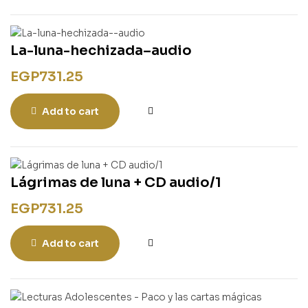
La-luna-hechizada–audio
EGP
731.25
Add to cart
Lágrimas de luna + CD audio/1
EGP
731.25
Add to cart