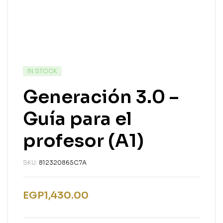
IN STOCK
Generación 3.0 –
Guía para el
profesor (A1)
SKU:
812320865C7A
EGP
1,430.00