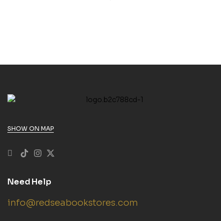
SHOW ON MAP
Need Help
info@redseabookstores.com