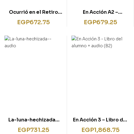
Ocurrió en el Retiro
En Acción A2 –
(B1)
Cuaderno de
EGP
672.75
EGP
679.25
actividades + CD audio
La-luna-hechizada–
En Acción 3 – Libro del
audio
alumno + audio (B2)
EGP
731.25
EGP
1,868.75