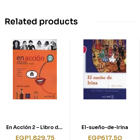
Related products
En Acción 2 – Libro del
El-sueño-de-Irina
alumno 2 + audio (B1)
EGP
1,829.75
EGP
617.50