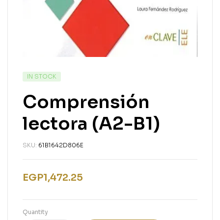
IN STOCK
Comprensión
lectora (A2-B1)
SKU:
61B1642D806E
EGP
1,472.25
Quantity