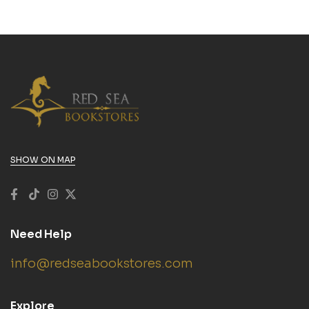
SHOW ON MAP
Need Help
info@redseabookstores.com
Explore