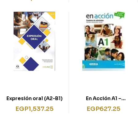
Expresión oral (A2-B1)
En Acción A1 –
Cuaderno de
EGP
1,537.25
EGP
627.25
actividades + audio
descargable