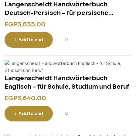
Langenscheidt Handwörterbuch
Deutsch-Persisch – für persische
Muttersprachler
EGP
3,835.00
Add to cart
Langenscheidt Handwörterbuch
Englisch – für Schule, Studium und Beruf
EGP
3,640.00
Add to cart