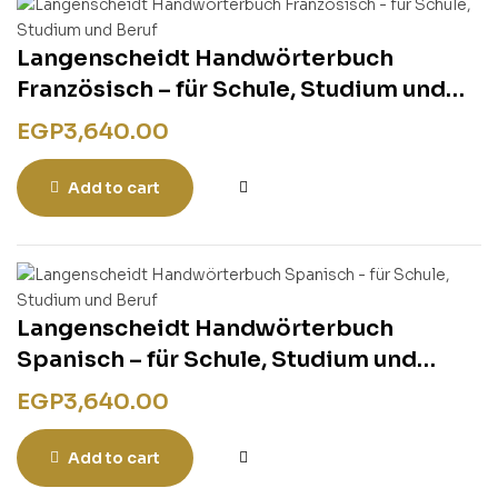
Langenscheidt Handwörterbuch
Französisch – für Schule, Studium und
Beruf
EGP
3,640.00
Add to cart
Langenscheidt Handwörterbuch
Spanisch – für Schule, Studium und
Beruf
EGP
3,640.00
Add to cart