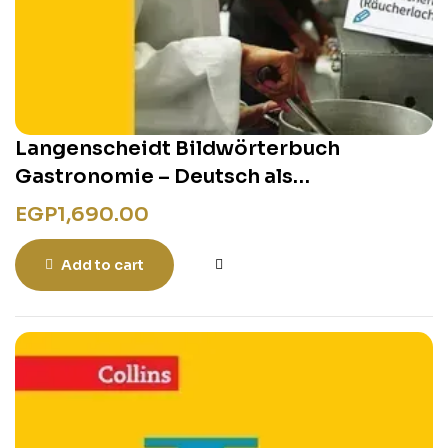
Langenscheidt Bildwörterbuch
Gastronomie – Deutsch als
Fremdsprache
EGP
1,690.00
Add to cart