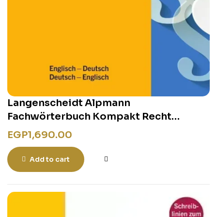
Langenscheidt Alpmann
Fachwörterbuch Kompakt Recht
Englisch
EGP
1,690.00
Add to cart