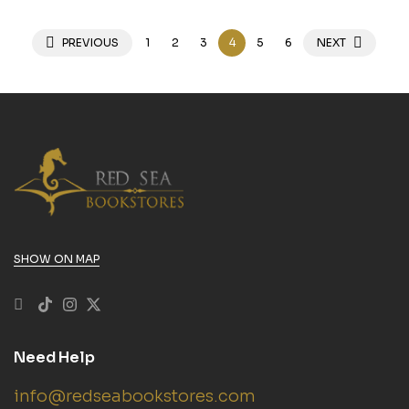
PREVIOUS
1
2
3
4
5
6
NEXT
SHOW ON MAP
Need Help
info@redseabookstores.com