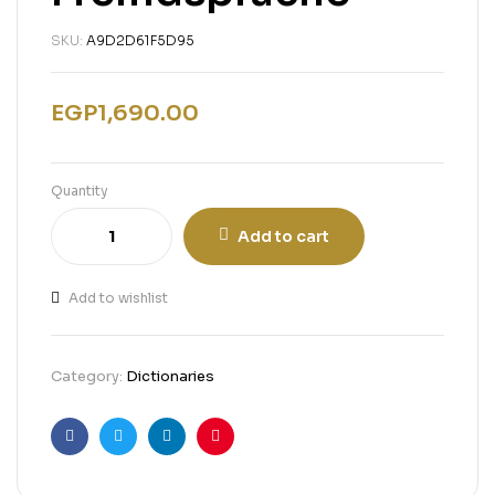
SKU:
A9D2D61F5D95
EGP
1,690.00
Quantity
Add to cart
Add to wishlist
Category:
Dictionaries
Facebook
Twitter
Linkedin
Pinterest