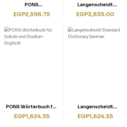
PONS
Langenscheidt
Kompaktwörterbuch
Handwörterbuch
EGP
2,596.75
EGP
3,835.00
Slowenisch
Deutsch-Persisch – für
persische
Muttersprachler
PONS Wörterbuch für
Langenscheidt
Schule und Studium
Standard Dictionary
EGP
1,624.35
EGP
1,624.35
Englisch
German