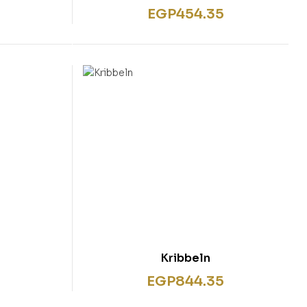
EGP
454.35
Kribbeln
EGP
844.35