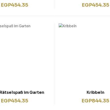
Spiel
Spiel
EGP
454.35
EGP
454.35
-Rätselspaß im Garten
Kribbeln
EGP
454.35
EGP
844.35