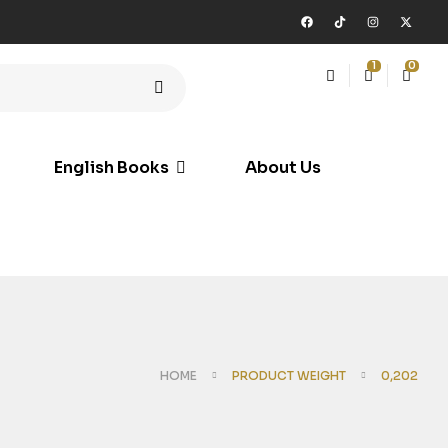
1
0
English Books
About Us
HOME
PRODUCT WEIGHT
0,202