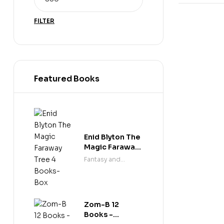
FILTER
Featured Books
Enid Blyton The
Magic Faraway
Tree 4 Books-
Fantasy and
Box
science fiction
Zom-B 12
Books -