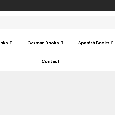
ooks
German Books
Spanish Books
Contact