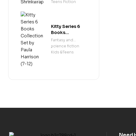
Shrinkwrap
Teens Fiction
Kitty Series 6
Books
Collection Set
Fantasy and
by Paula
science fiction
,
Harrison (7-12)
Kids &Teens
Need 