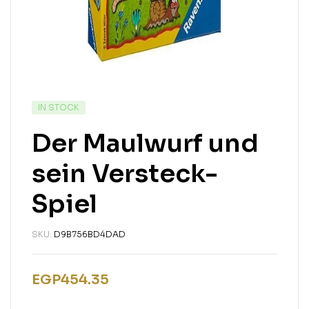
IN STOCK
Der Maulwurf und
sein Versteck-
Spiel
SKU:
D9B756BD4DAD
EGP
454.35