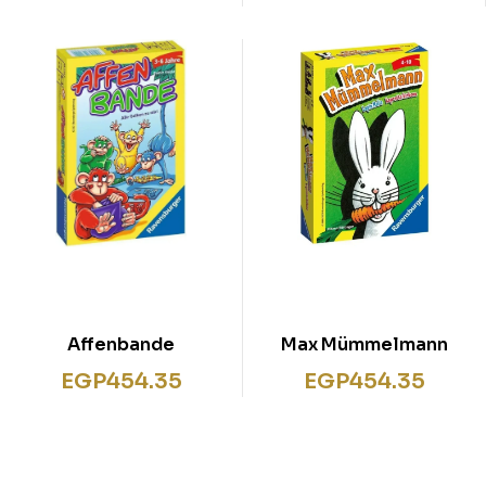
Affenbande
Max Mümmelmann
EGP
454.35
EGP
454.35