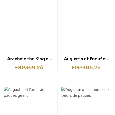
Arachnid the King of
Augustin et l’oeuf de
Spiders
pâques geant
EGP
369.24
EGP
386.75