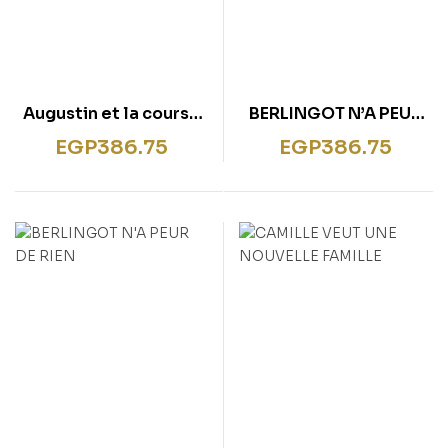
Augustin et la course
BERLINGOT N’A PEUR
aux oeufs de paques
DE RIEN
EGP
386.75
EGP
386.75