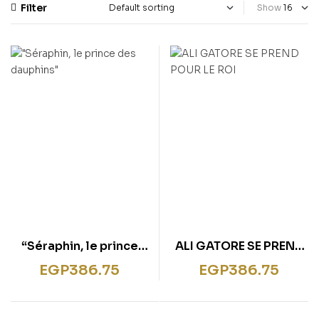
rentissage
Filter
Show
ish for Specific Purposes
ulbücher
P)
sie
bies & Games
 Fiction & General
wledge
tematic Teaching &
rning
“Séraphin, le prince
ALI GATORE SE PREND
des dauphins”
POUR LE ROI
EGP
386.75
EGP
386.75