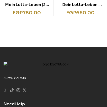
Mein Lotta-Leben (2).
Dein Lotta-Leben.
Wie belämmert ist das
Freundebuch
EGP
780.00
EGP
650.00
denn? Blau
SHOW ON MAP
Need Help