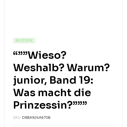
IN STOCK
“””Wieso?
Weshalb? Warum?
junior, Band 19:
Was macht die
Prinzessin?”””
SKU:
D8BA924A670B