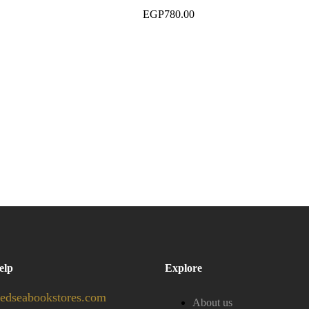
EGP
780.00
elp
Explore
edseabookstores.com
About us