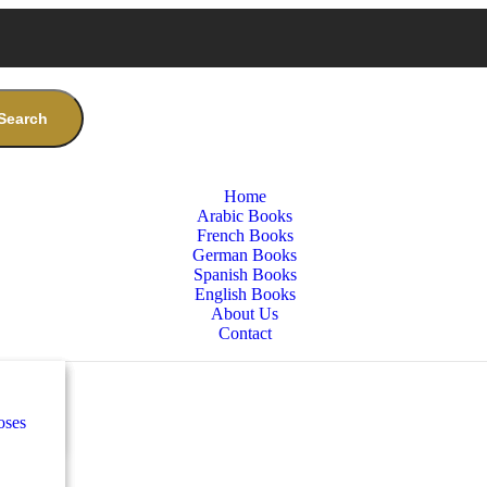
Search
Home
Arabic Books
French Books
German Books
Spanish Books
English Books
About Us
Contact
nces
س
oses
e
س
كلاس
nces