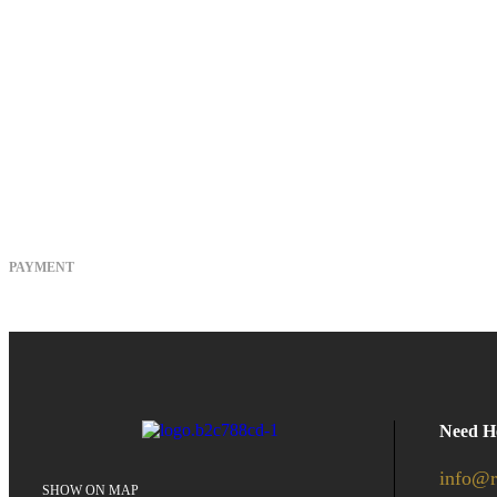
PAYMENT
Need H
info@r
SHOW ON MAP