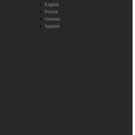
English
French
German
Spanish