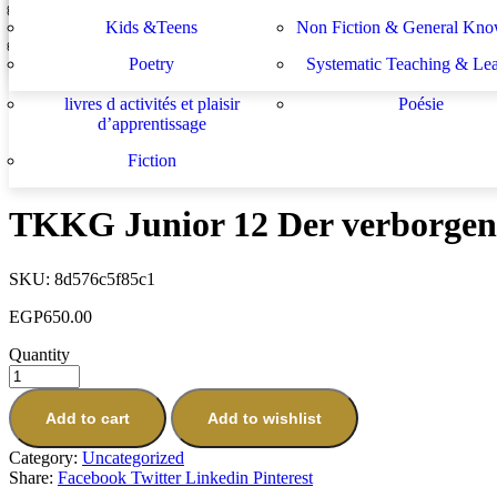
Lektüren
Nachhilfe – Materialie
In Stock
spécifiques
générales
لة الأستشراق الألماني
دراسات يهودية و إسرائيلية
Kids &Teens
Non Fiction & General Kno
Prev
Sachbücher
Schulbücher
les buts de l académie française et le
Système d enseignement 
Poetry
Systematic Teaching & Le
développement de l enseignant
apprentissage
"Achtung, Gaunerzeichen!"
EGP
584.35
livres d activités et plaisir
Poésie
Next
d’apprentissage
TKKG Junior Kein Hitzefrei für Detektive
Fiction
EGP
715.00
TKKG Junior 12 Der verborgen
SKU:
8d576c5f85c1
EGP
650.00
Quantity
Add to cart
Add to wishlist
Category:
Uncategorized
Share:
Facebook
Twitter
Linkedin
Pinterest