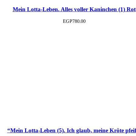
Mein Lotta-Leben. Alles voller Kaninchen (1) Rot
EGP
780.00
“Mein Lotta-Leben (5). Ich glaub, meine Kröte pfeif