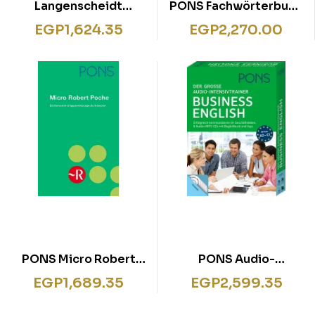
Langenscheidt
PONS Fachwörterbuch
Standard Dictionary
: Wirtschaft Englisch-
EGP
1,624.35
EGP
2,270.00
German
Deutsch / Deutsch-
Englisch
PONS Micro Robert
PONS Audio-
Poche
Intensivtainer Busin.
EGP
1,689.35
EGP
2,599.35
Engl.