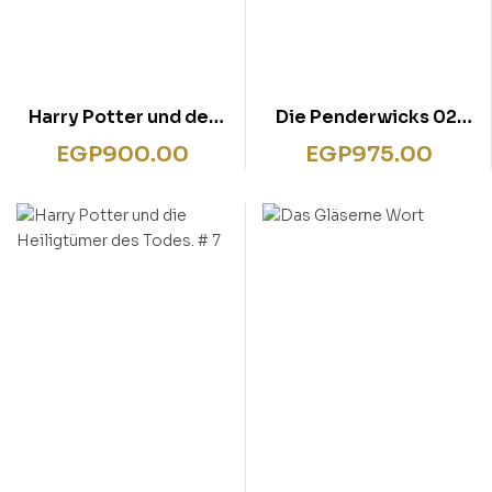
Harry Potter und der
Die Penderwicks 02:
Gefangene von
Die Penderwicks zu
EGP
900.00
EGP
975.00
Askaban.# 3
Hause