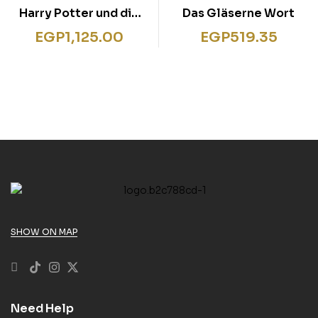
Harry Potter und die
Das Gläserne Wort
Heiligtümer des Todes.
EGP
1,125.00
EGP
519.35
# 7
SHOW ON MAP
Need Help