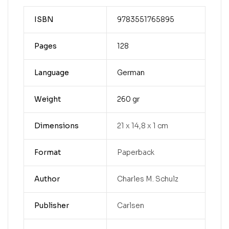
ISBN
9783551765895
Pages
128
Language
German
Weight
260 gr
Dimensions
21 x 14,8 x 1 cm
Format
Paperback
Author
Charles M. Schulz
Publisher
Carlsen