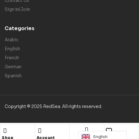
Contact Us
Sign in/Join
Categories
Arabic
English
French
German
Spanish
Copyright © 2025 RedSea. All rights reserved.
English
Search
Shop
Account
Wishlist