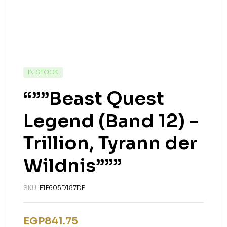
IN STOCK
“””Beast Quest
Legend (Band 12) –
Trillion, Tyrann der
Wildnis”””
SKU:
E1F605D187DF
EGP
841.75