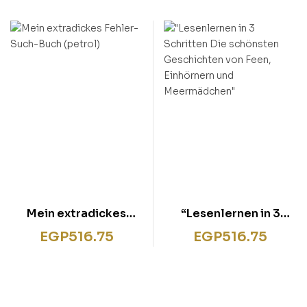
Gummibärchen”
Mein extradickes
“Lesenlernen in 3
Fehler-Such-Buch
Schritten Die
EGP
516.75
EGP
516.75
(petrol)
schönsten
Geschichten von Feen,
Einhörnern und
Meermädchen”