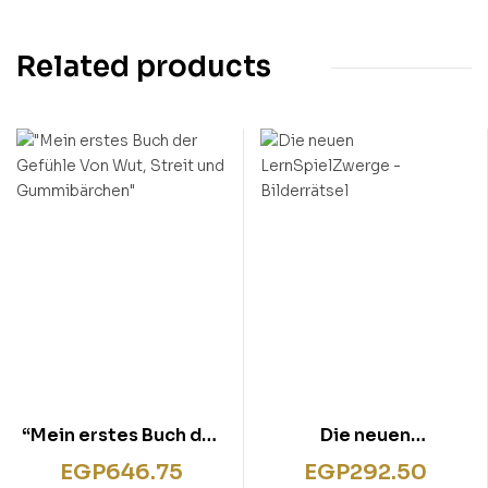
Related products
“Mein erstes Buch der
Die neuen
Gefühle Von Wut,
LernSpielZwerge –
EGP
646.75
EGP
292.50
Streit und
Bilderrätsel