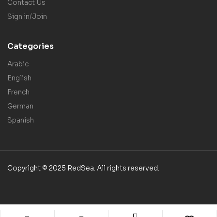
Contact Us
Sign in/Join
Categories
Arabic
English
French
German
Spanish
Copyright © 2025 RedSea. All rights reserved.