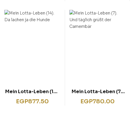
Tagebuch
denn? Blau
Mein Lotta-Leben (14).
Mein Lotta-Leben (7).
Da lachen ja die Hunde
Und täglich grüßt der
EGP
877.50
EGP
780.00
Camembär