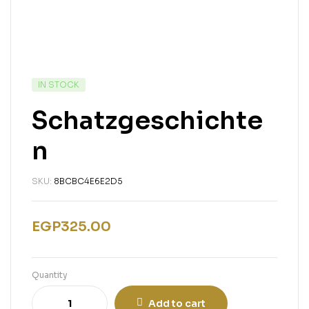
IN STOCK
Schatzgeschichte
n
SKU:
8BCBC4E6E2D5
EGP
325.00
Quantity
Add to cart