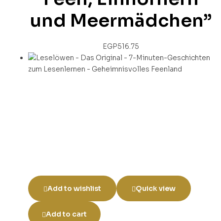
und Meermädchen”
EGP
516.75
Add to wishlist
Quick view
Add to cart