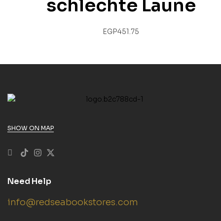
schlechte Laune
EGP
451.75
SHOW ON MAP
Need Help
info@redseabookstores.com