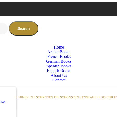
Search
Home
Arabic Books
French Books
German Books
Spanish Books
English Books
About Us
Contact
nces
س
LESENLERNEN IN 3 SCHRITTEN DIE SCHÖNSTEN RENNFAHRERGESCHICH
oses
e
س
كلاس
nces