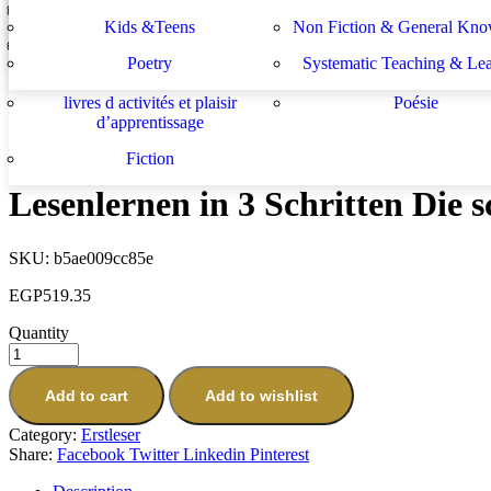
Lektüren
Nachhilfe – Materialie
spécifiques
générales
لة الأستشراق الألماني
دراسات يهودية و إسرائيلية
Prev
Kids &Teens
Non Fiction & General Kno
Sachbücher
Schulbücher
les buts de l académie française et le
Système d enseignement 
Leselöwen - Das Original - 7-Minuten-Geschichten zum Lesenlernen 
Poetry
Systematic Teaching & Le
développement de l enseignant
apprentissage
EGP
516.75
Next
livres d activités et plaisir
Poésie
d’apprentissage
Rettung Fur Flockchen
EGP
325.00
Fiction
Lesenlernen in 3 Schritten Die 
SKU:
b5ae009cc85e
EGP
519.35
Quantity
Add to cart
Add to wishlist
Category:
Erstleser
Share:
Facebook
Twitter
Linkedin
Pinterest