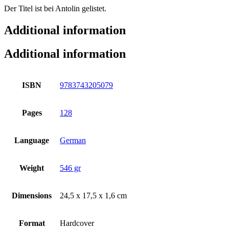
Der Titel ist bei Antolin gelistet.
Additional information
Additional information
ISBN
9783743205079
Pages
128
Language
German
Weight
546 gr
Dimensions
24,5 x 17,5 x 1,6 cm
Format
Hardcover