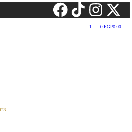
1
0
EGP
0.00
TEN