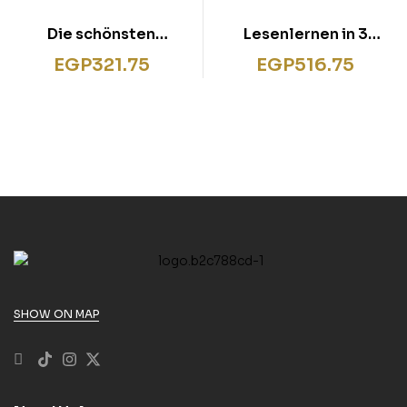
Die schönsten
Lesenlernen in 3
Silbengeschichten für
Schritten Die
EGP
321.75
EGP
516.75
Erstleser Jungs
schönsten
Abenteuergeschichte
n
SHOW ON MAP