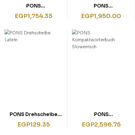
PONS
PONS
Kompaktwörterbuch
Großwörterbuch
EGP
1,754.35
EGP
1,950.00
Englisch: Englisch –
Deutsch als
Deutsch / Deutsch –
Fremdsprache
Englisch. Mit 135.000
Stichwörtern &
Wendungen. Mit
intelligentem Online-
Wörterbuch.
PONS Drehscheibe
PONS
Latein
Kompaktwörterbuch
EGP
129.35
EGP
2,596.75
Slowenisch