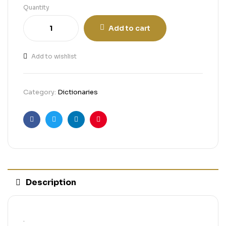
Quantity
Add to cart
Add to wishlist
Category:
Dictionaries
Facebook
Twitter
Linkedin
Pinterest
Description
.