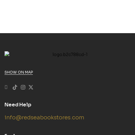
SHOW ON MAP
Need Help
info@redseabookstores.com