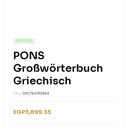
IN STOCK
PONS
Großwörterbuch
Griechisch
SKU:
05C7E41FD843
EGP
3,899.35