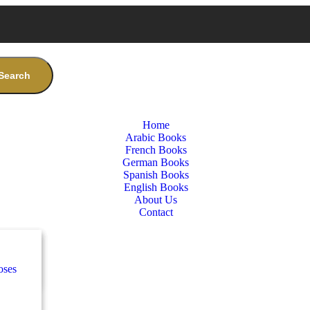
Search
Home
Arabic Books
French Books
German Books
Spanish Books
English Books
About Us
Contact
nces
س
sen:
oses
e
س
كلاس
nces