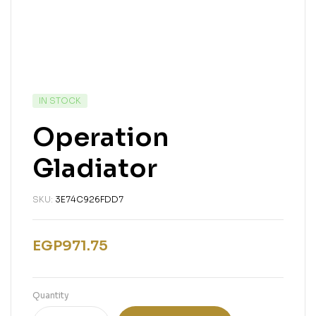
IN STOCK
Operation
Gladiator
SKU:
3E74C926FDD7
EGP
971.75
Quantity