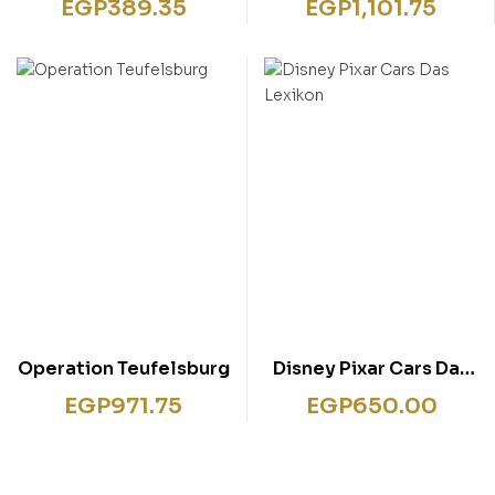
EGP
389.35
EGP
1,101.75
Operation Teufelsburg
Disney Pixar Cars Das
Lexikon
EGP
971.75
EGP
650.00