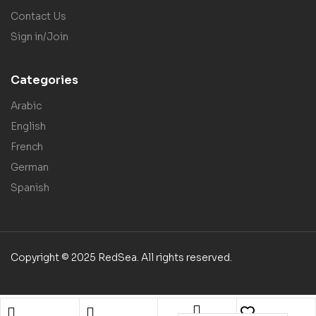
Contact Us
Sign in/Join
Categories
Arabic
English
French
German
Spanish
Copyright © 2025 RedSea. All rights reserved.