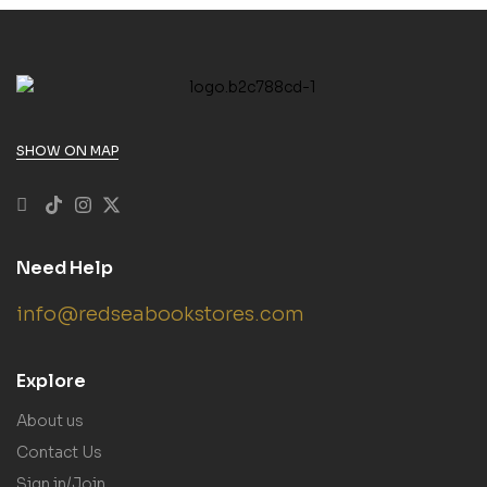
SHOW ON MAP
Need Help
info@redseabookstores.com
Explore
About us
Contact Us
Sign in/Join