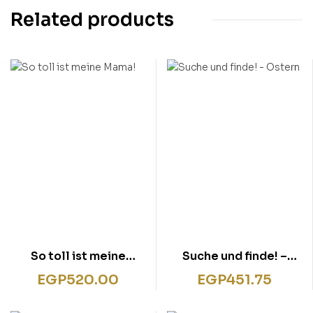
Related products
So toll ist meine
Suche und finde! –
Mama!
Ostern
EGP
520.00
EGP
451.75