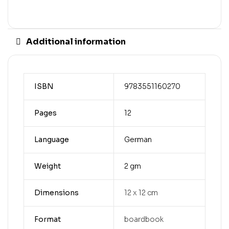
Additional information
ISBN
9783551160270
Pages
12
Language
German
Weight
2 gm
Dimensions
12 x 12 cm
Format
boardbook