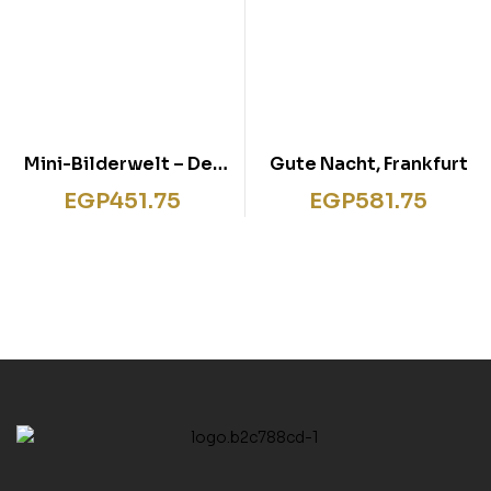
Mini-Bilderwelt – Der
Gute Nacht, Frankfurt
kleine Hase und das
EGP
451.75
EGP
581.75
Schneeflockengeflüst
er