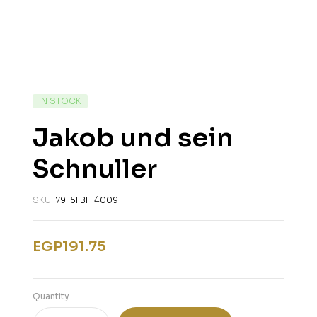
IN STOCK
Jakob und sein
Schnuller
SKU:
79F5FBFF4009
EGP
191.75
Quantity