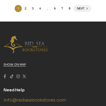
1
2
3
4
…
6
7
8
NEXT
SHOW ON MAP
Need Help
info@redseabookstores.com