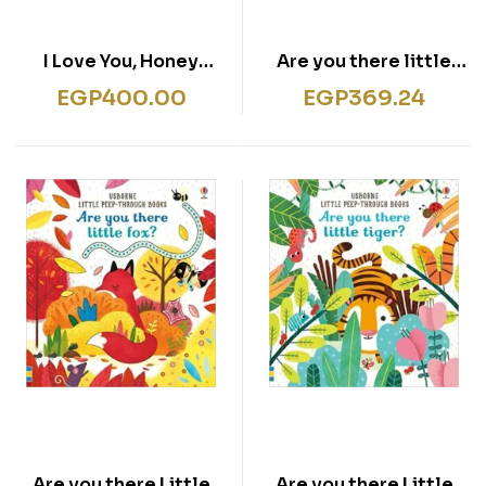
I Love You, Honey
Are you there little
Bunny (Made With
Bunny
EGP
400.00
EGP
369.24
Love)
Are you there Little
Are you there Little