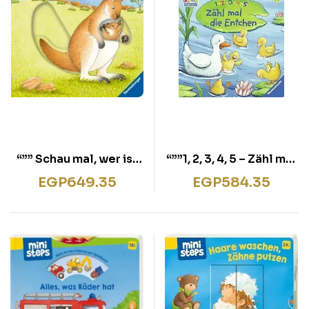
“”” Schau mal, wer ist
“””1, 2, 3, 4, 5 – Zähl mal
da? Im Zoo “””
die Entchen “””
EGP
649.35
EGP
584.35