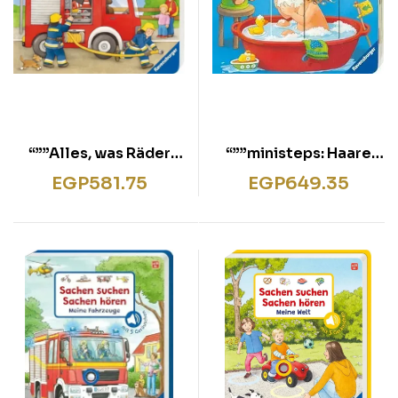
“””Alles, was Räder
“””ministeps: Haare
hat”””
waschen, Zähne
EGP
581.75
EGP
649.35
putzen”””