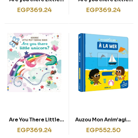
Fox?
Tiger?
EGP
369.24
EGP
369.24
Are You There Little
Auzou Mon Anim’agier
Unicorn?
à La Mer
EGP
369.24
EGP
552.50