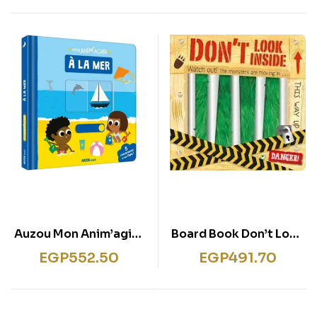
Auzou Mon Anim’agier
Board Book Don’t Look
à La Mer
Inside
EGP
552.50
EGP
491.70