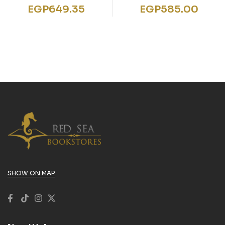
– Ich war’s nicht!:
EGP
649.35
EGP
585.00
Filmhörspiel
SHOW ON MAP