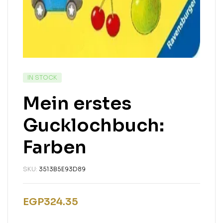
IN STOCK
Mein erstes
Gucklochbuch:
Farben
SKU:
3513B5E93D89
EGP
324.35