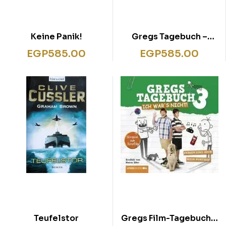
Keine Panik!
Gregs Tagebuch –
Mach’s wie Greg!
EGP
585.00
EGP
585.00
Teufelstor
Gregs Film-Tagebuch 3